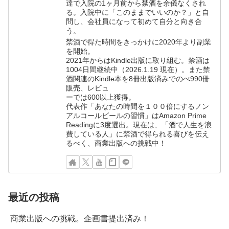
達で入院の1ヶ月前から禁酒を余儀なくされ
る。入院中に「このままでいいのか？」と自
問し、会社員になって初めて自分と向き合
う。
禁酒で得た時間をきっかけに2020年より副業
を開始。
2021年からはKindle出版に取り組む。禁酒は
1004日間継続中（2026.1.19 現在）。また禁
酒関連のKindle本を8冊出版済みでのべ990冊
販売、レビュ
ーでは600以上獲得。
代表作「あなたの時間を１００倍にするノン
アルコールビールの習慣」はAmazon Prime
Readingに3度選出。現在は、「酒で人生を浪
費している人」に禁酒で得られる喜びを伝え
るべく、商業出版への挑戦中！
最近の投稿
商業出版への挑戦。企画書提出済み！