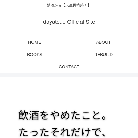
禁酒から【人生再構築！】
doyatsue Official Site
HOME
ABOUT
BOOKS
REBUILD
CONTACT