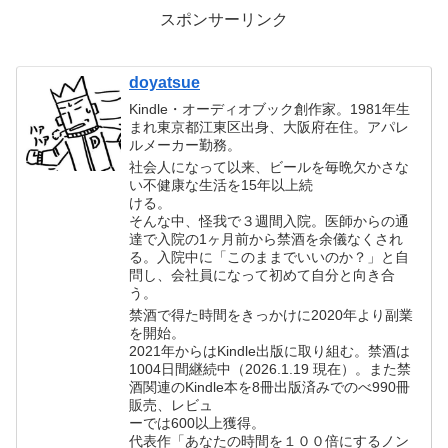
スポンサーリンク
doyatsue
Kindle・オーディオブック創作家。1981年生
まれ東京都江東区出身、大阪府在住。アパレ
ルメーカー勤務。
社会人になって以来、ビールを毎晩欠かさな
い不健康な生活を15年以上続
ける。
そんな中、怪我で３週間入院。医師からの通
達で入院の1ヶ月前から禁酒を余儀なくされ
る。入院中に「このままでいいのか？」と自
問し、会社員になって初めて自分と向き合
う。
禁酒で得た時間をきっかけに2020年より副業
を開始。
2021年からはKindle出版に取り組む。禁酒は
1004日間継続中（2026.1.19 現在）。また禁
酒関連のKindle本を8冊出版済みでのべ990冊
販売、レビュ
ーでは600以上獲得。
代表作「あなたの時間を１００倍にするノン