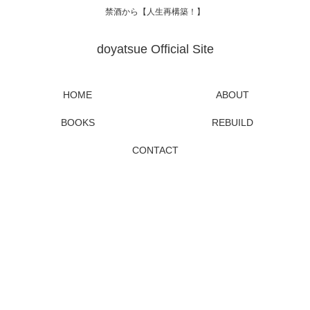
禁酒から【人生再構築！】
doyatsue Official Site
HOME
ABOUT
BOOKS
REBUILD
CONTACT