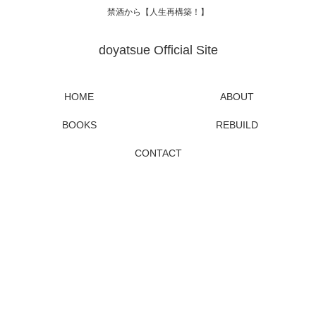
禁酒から【人生再構築！】
doyatsue Official Site
HOME
ABOUT
BOOKS
REBUILD
CONTACT